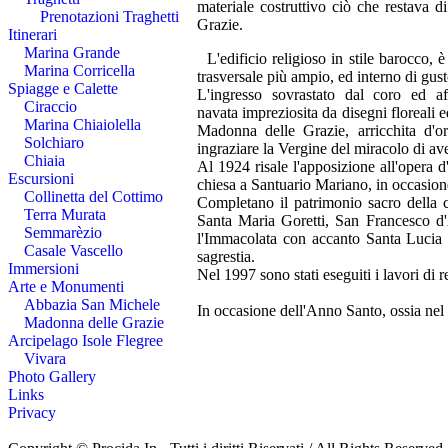
materiale costruttivo ciò che restava 
Prenotazioni Traghetti
Grazie.
Itinerari
Marina Grande
L'edificio religioso in stile barocco,
Marina Corricella
trasversale più ampio, ed interno di gus
Spiagge e Calette
L'ingresso sovrastato dal coro ed aff
Ciraccio
navata impreziosita da disegni floreali e
Marina Chiaiolella
Madonna delle Grazie, arricchita d'or
Solchiaro
ingraziare la Vergine del miracolo di ave
Chiaia
Al 1924 risale l'apposizione all'opera d
Escursioni
chiesa a Santuario Mariano, in occasione
Collinetta del Cottimo
Completano il patrimonio sacro della ch
Terra Murata
Santa Maria Goretti, San Francesco d'
Semmarèzio
l'Immacolata con accanto Santa Lucia 
Casale Vascello
sagrestia.
Immersioni
Nel 1997 sono stati eseguiti i lavori di r
Arte e Monumenti
Abbazia San Michele
In occasione dell'Anno Santo, ossia nel 1
Madonna delle Grazie
Arcipelago Isole Flegree
Vivara
Photo Gallery
Links
Privacy